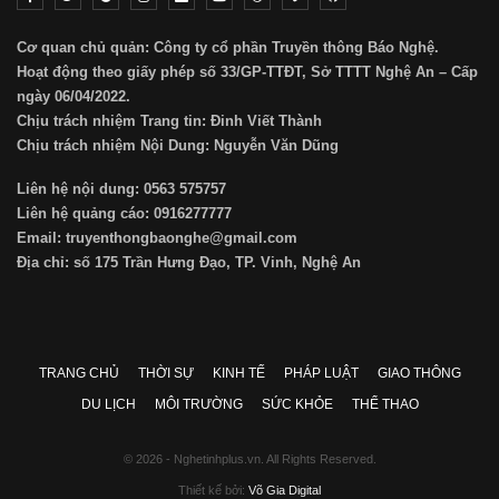
Cơ quan chủ quản: Công ty cổ phần Truyền thông Báo Nghệ.
Hoạt động theo giấy phép số 33/GP-TTĐT, Sở TTTT Nghệ An – Cấp
ngày 06/04/2022.
Chịu trách nhiệm Trang tin: Đinh Viết Thành
Chịu trách nhiệm Nội Dung: Nguyễn Văn Dũng
Liên hệ nội dung: 0563 575757
Liên hệ quảng cáo: 0916277777
Email: truyenthongbaonghe@gmail.com
Địa chỉ: số 175 Trần Hưng Đạo, TP. Vinh, Nghệ An
TRANG CHỦ
THỜI SỰ
KINH TẾ
PHÁP LUẬT
GIAO THÔNG
DU LỊCH
MÔI TRƯỜNG
SỨC KHỎE
THỂ THAO
© 2026 - Nghetinhplus.vn. All Rights Reserved.
Thiết kế bởi:
Võ Gia Digital