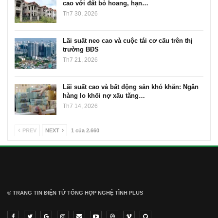
cao với đất bỏ hoang, hạn…
Th7 30, 2026
Lãi suất neo cao và cuộc tái cơ cấu trên thị
trường BĐS
Th7 21, 2026
Lãi suất cao và bất động sản khó khăn: Ngân
hàng lo khối nợ xấu tăng…
Th7 14, 2026
PREV
NEXT
1 của 2.660
® TRANG TIN ĐIỆN TỬ ТỔNG HỢP NGHỆ TĨNH PLUS