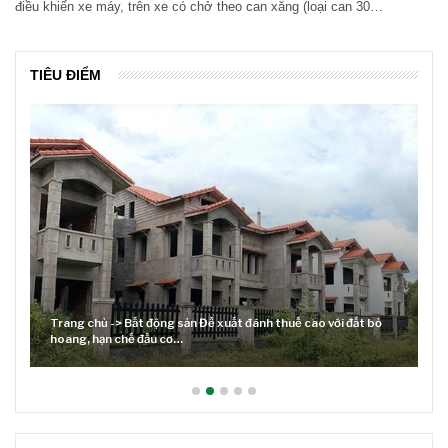
điều khiển xe máy, trên xe có chở theo can xăng (loại can 30…
TIÊU ĐIỂM
Đề xuất đánh thuế cao với đất bỏ
Lãi suất neo cao và cuộc tái cơ c