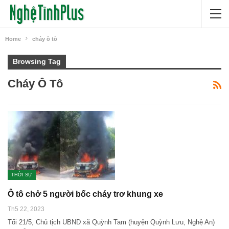
Home
cháy ô tô
Browsing Tag
Cháy Ô Tô
THỜI SỰ
Ô tô chở 5 người bốc cháy trơ khung xe
Th5 22, 2023
Tối 21/5, Chủ tịch UBND xã Quỳnh Tam (huyện Quỳnh Lưu, Nghệ An)