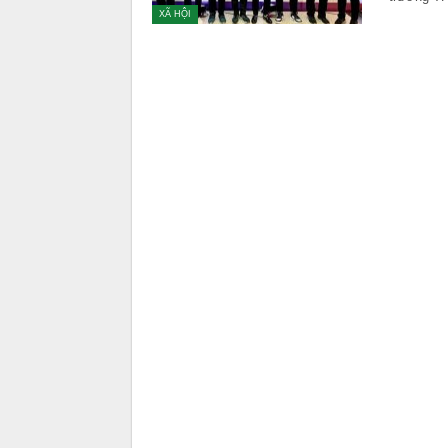
XÃ HỘI