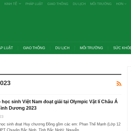
KINH TẾ
PHÁP LUẬT
GIAO THÔNG
DU LỊCH
MÔI TRƯỜNG
HƠN
P LUẬT
GIAO THÔNG
DU LỊCH
MÔI TRƯỜNG
SỨC KHỎ
2023
 học sinh Việt Nam đoạt giải tại Olympic Vật lí Châu Á
Bình Dương 2023
23
 học sinh đoạt Huy chương Đồng gồm các em: Phan Thế Mạnh (Lớp 12
ớc yêu cầu thay
Thủ tướng: Xử lý nghiêm các vụ tiêu cực
g nghề nghiệp
thi THPT, công bố công khai
HPT Chuyên Bắc Ninh, Tỉnh Bắc Ninh); Nguyễn…