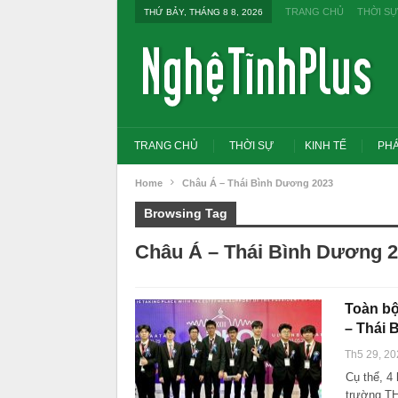
TRANG CHỦ
THỜI SỰ
THỨ BẢY, THÁNG 8 8, 2026
TRANG CHỦ
THỜI SỰ
KINH TẾ
PHÁ
Home
Châu Á – Thái Bình Dương 2023
Browsing Tag
Châu Á – Thái Bình Dương 
Toàn bộ
– Thái 
Th5 29, 20
Cụ thể, 4
Tổng Bí thư, Chủ tịch nư
đổi tư duy bằng cấp san
trường T