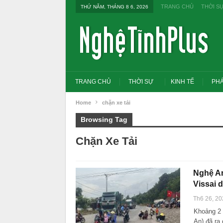
TRANG CHỦ
THỜI S
THỨ NĂM, THÁNG 8 6, 2026
TRANG CHỦ
THỜI SỰ
KINH TẾ
PHÁ
Home
chặn xe tải
Browsing Tag
Chặn Xe Tải
Nghệ An
Vissai 
Th6 26, 20
Khoảng 2 
Tổng Bí thư, Chủ tịch nư
đổi tư duy bằng cấp san
An) đã ra