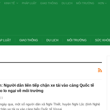
Ự
KINH TẾ
PHÁP LUẬT
GIAO THÔNG
DU LỊCH
MÔI TRƯỜNG
HƠN
P LUẬT
GIAO THÔNG
DU LỊCH
MÔI TRƯỜNG
SỨC KHỎ
: Người dân liên tiếp chặn xe tải vào cảng Quốc tế
do lo ngại về môi trường
23
ngày qua, một số người dân xã Nghi Thiết, huyện Nghi Lộc (tỉnh Nghệ
ớc yêu cầu thay
Thủ tướng: Xử lý nghiêm các vụ tiêu cực
g nghề nghiệp
thi THPT, công bố công khai
 chặn xe tải ra vào cảng biển Quốc tế Vissai…