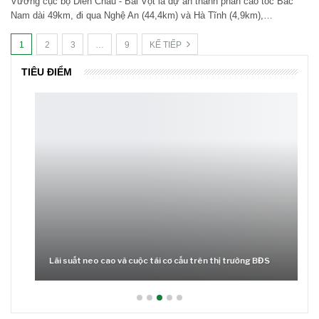
Vướng cục bộ Diễn Châu - Bãi Vọt là dự án thành phần cao tốc Bắc
Nam dài 49km, đi qua Nghệ An (44,4km) và Hà Tĩnh (4,9km),…
1
2
3
…
9
KẾ TIẾP
TIÊU ĐIỂM
Lãi suất neo cao và cuộc tái cơ cấu trên thị trường BĐS