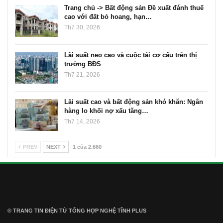
Trang chủ -> Bất động sản Đề xuất đánh thuế
cao với đất bỏ hoang, hạn…
Th7 30, 2026
Lãi suất neo cao và cuộc tái cơ cấu trên thị
trường BĐS
Th7 21, 2026
Lãi suất cao và bất động sản khó khăn: Ngân
hàng lo khối nợ xấu tăng…
Th7 14, 2026
PREV
NEXT
1 của 2.660
® TRANG TIN ĐIỆN TỬ ТỔNG HỢP NGHỆ TĨNH PLUS