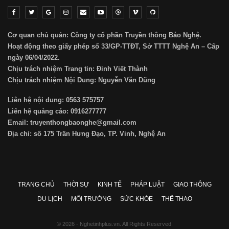
Cơ quan chủ quản: Công ty cổ phần Truyền thông Báo Nghệ.
Hoạt động theo giấy phép số 33/GP-TTĐT, Sở TTTT Nghệ An – Cấp
ngày 06/04/2022.
Chịu trách nhiệm Trang tin: Đinh Viết Thành
Chịu trách nhiệm Nội Dung: Nguyễn Văn Dũng
Liên hệ nội dung: 0563 575757
Liên hệ quảng cáo: 0916277777
Email: truyenthongbaonghe@gmail.com
Địa chỉ: số 175 Trần Hưng Đạo, TP. Vinh, Nghệ An
TRANG CHỦ
THỜI SỰ
KINH TẾ
PHÁP LUẬT
GIAO THÔNG
DU LỊCH
MÔI TRƯỜNG
SỨC KHỎE
THỂ THAO
© 2026 - Nghetinhplus.vn. All Rights Reserved.